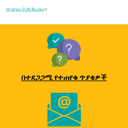
Virginia SUN Bucks
በተደጋጋሚ የተጠየቁ ጥያቄዎች