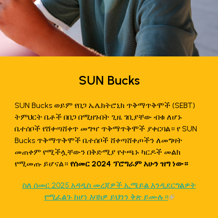
SUN Bucks
SUN Bucks ወይም የበጋ ኤሌክትሮኒክ ጥቅማጥቅሞች (SEBT)
ትምህርት ቤቶች በበጋ በሚዘጉበት ጊዜ ገቢያቸው ብቁ ለሆኑ
ቤተሰቦች የሸቀጣሸቀጥ መግዣ ጥቅማጥቅሞች ያቀርባል። የ SUN
Bucks ጥቅማጥቅሞች ቤተሰቦች ሸቀጣሸቀጦችን ለመግዛት
መጠቀም የሚችሏቸውን በቅድሚያ የተጫኑ ካርዶች መልክ
የሚመጡ ይሆናል።
የሰመር 2024 ፕሮግራም አሁን ዝግ ነው።
ስለ ሰመር 2025 አዳዲስ መረጃዎች ኢሜይል እንዲደርግልዎት
የሚፈልጉ ከሆነ እባክዎ ይህንን ቅጽ ይሙሉ።