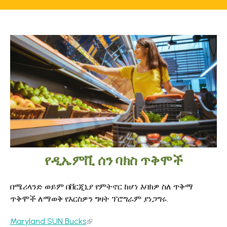
የዲኤምቪ ሰን ባክስ ጥቅሞች
በሜሪላንድ ወይም በቨርጂኒያ የምትኖር ከሆነ እባክዎ ስለ ጥቅማ
ጥቅሞች ለማወቅ የእርስዎን ግዛት ፕሮግራም ያነጋግሩ.
Maryland SUN Bucks